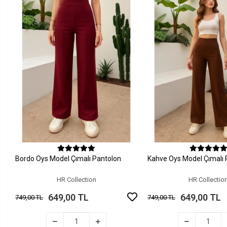
Sepete Ekle
Sepete Ek
Bordo Oys Model Çımalı Pantolon
Kahve Oys Model Çımalı 
HR Collection
HR Collectio
649,00 TL
649,00 TL
749,00 TL
749,00 TL