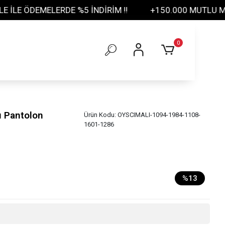
5 İNDİRİM !!
+150.000 MUTLU MÜŞTERİ
TÜM Ü
0
 Pantolon
Ürün Kodu:
OYSCIMALI-1094-1984-1108-
1601-1286
%13