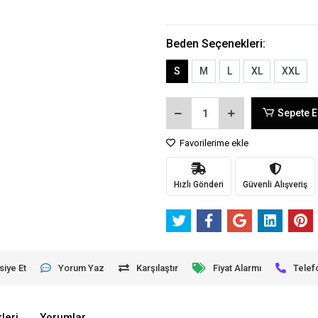
Beden Seçenekleri:
S
M
L
XL
XXL
Sepete E
Favorilerime ekle
Hızlı Gönderi
Güvenli Alışveriş
siye Et
Yorum Yaz
Karşılaştır
Fiyat Alarmı
Telef
leri
Yorumlar