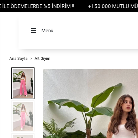
İNDİRİM !!
+150.000 MUTLU MÜŞTERİ
TÜM ÜRÜ
Menü
Ana Sayfa
Alt Giyim