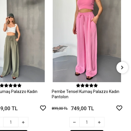
S
P
8
Sepete Ekle
Sepete Ekle
Kumaş Palazzo Kadın
Pembe Tensel Kumaş Palazzo Kadın
Pantolon
9,00 TL
749,00 TL
899,00 TL