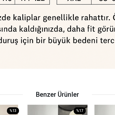
Benzer Ürünler
%13
%17