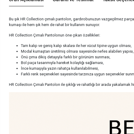
Bu şık HR Collection çımalı pantolon, gardırobunuzun vazgeçilmez parçası 
kumaşı ile hem şık hem de rahat bir kullanım sunuyor.
HR Collection Çımalı Pantolonun öne çıkan özellikleri:
Tam kalıp ve geniş kalıp skalası ile her vücut tipine uygun olması,
Modal kumaştan üretilmiş olması sayesinde nefes alabilen yapısı,
Önü çıma dikiş detayıyla farklı bir görünüm sunması,
Bol paça tasarımıyla hareket kolaylığı sağlaması,
İnce kumaşıyla yazın rahatça kullanılabilmesi,
Farklı renk seçenekleri sayesinde tarzınıza uygun seçenekler sunm
HR Collection Çımalı Pantolon ile şıklığı ve rahatlığı bir arada yakalamak 