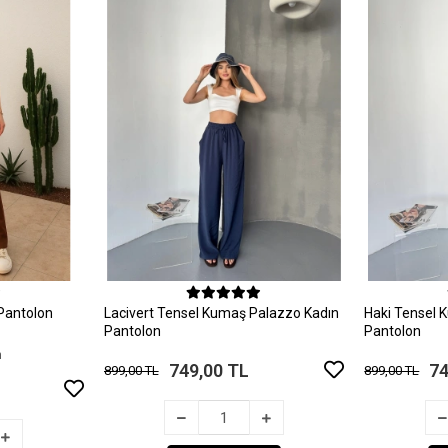
le
Sepete Ekle
Pantolon
Lacivert Tensel Kumaş Palazzo Kadın
Haki Tensel 
Pantolon
Pantolon
n
749,00 TL
74
899,00 TL
899,00 TL