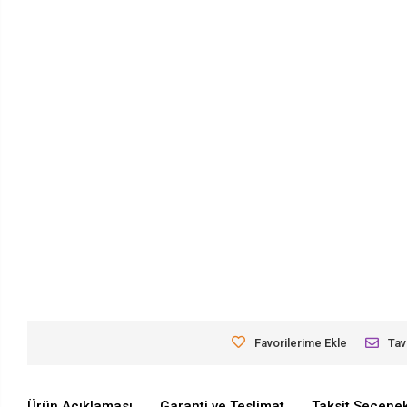
Favorilerime Ekle
Tav
Ürün Açıklaması
Garanti ve Teslimat
Taksit Seçenek