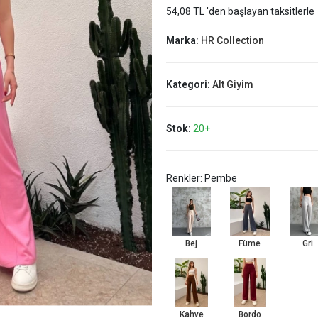
54,08 TL 'den başlayan taksitlerle
Marka:
HR Collection
Kategori:
Alt Giyim
Stok:
20+
Renkler: Pembe
Bej
Füme
Gri
Kahve
Bordo