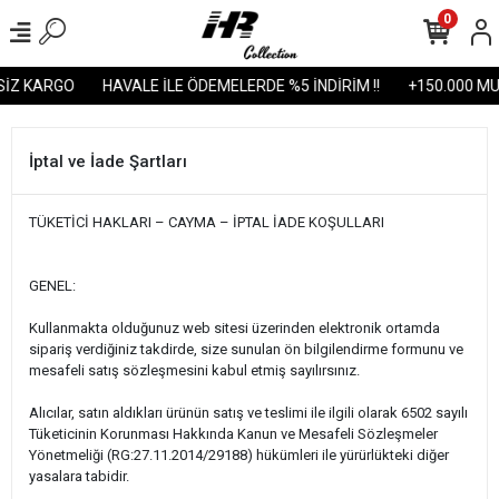
0
Z KARGO
HAVALE İLE ÖDEMELERDE %5 İNDİRİM !!
+150.000 MUT
İptal ve İade Şartları
TÜKETİCİ HAKLARI – CAYMA – İPTAL İADE KOŞULLARI
GENEL:
Kullanmakta olduğunuz web sitesi üzerinden elektronik ortamda
sipariş verdiğiniz takdirde, size sunulan ön bilgilendirme formunu ve
mesafeli satış sözleşmesini kabul etmiş sayılırsınız.
Alıcılar, satın aldıkları ürünün satış ve teslimi ile ilgili olarak 6502 sayılı
Tüketicinin Korunması Hakkında Kanun ve Mesafeli Sözleşmeler
Yönetmeliği (RG:27.11.2014/29188) hükümleri ile yürürlükteki diğer
yasalara tabidir.