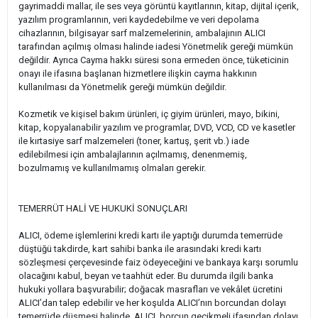
gayrimaddi mallar, ile ses veya görüntü kayıtlarının, kitap, dijital içerik,
yazılım programlarının, veri kaydedebilme ve veri depolama
cihazlarının, bilgisayar sarf malzemelerinin, ambalajının ALICI
tarafından açılmış olması halinde iadesi Yönetmelik gereği mümkün
değildir. Ayrıca Cayma hakkı süresi sona ermeden önce, tüketicinin
onayı ile ifasına başlanan hizmetlere ilişkin cayma hakkının
kullanılması da Yönetmelik gereği mümkün değildir.
Kozmetik ve kişisel bakım ürünleri, iç giyim ürünleri, mayo, bikini,
kitap, kopyalanabilir yazılım ve programlar, DVD, VCD, CD ve kasetler
ile kırtasiye sarf malzemeleri (toner, kartuş, şerit vb.) iade
edilebilmesi için ambalajlarının açılmamış, denenmemiş,
bozulmamış ve kullanılmamış olmaları gerekir.
TEMERRÜT HALİ VE HUKUKİ SONUÇLARI
ALICI, ödeme işlemlerini kredi kartı ile yaptığı durumda temerrüde
düştüğü takdirde, kart sahibi banka ile arasındaki kredi kartı
sözleşmesi çerçevesinde faiz ödeyeceğini ve bankaya karşı sorumlu
olacağını kabul, beyan ve taahhüt eder. Bu durumda ilgili banka
hukuki yollara başvurabilir; doğacak masrafları ve vekâlet ücretini
ALICI’dan talep edebilir ve her koşulda ALICI’nın borcundan dolayı
temerrüde düşmesi halinde, ALICI, borcun gecikmeli ifasından dolayı