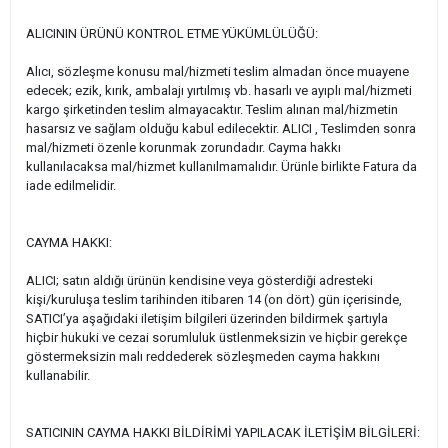
ALICININ ÜRÜNÜ KONTROL ETME YÜKÜMLÜLÜĞÜ:
Alıcı, sözleşme konusu mal/hizmeti teslim almadan önce muayene
edecek; ezik, kırık, ambalajı yırtılmış vb. hasarlı ve ayıplı mal/hizmeti
kargo şirketinden teslim almayacaktır. Teslim alınan mal/hizmetin
hasarsız ve sağlam olduğu kabul edilecektir. ALICI , Teslimden sonra
mal/hizmeti özenle korunmak zorundadır. Cayma hakkı
kullanılacaksa mal/hizmet kullanılmamalıdır. Ürünle birlikte Fatura da
iade edilmelidir.
CAYMA HAKKI:
ALICI; satın aldığı ürünün kendisine veya gösterdiği adresteki
kişi/kuruluşa teslim tarihinden itibaren 14 (on dört) gün içerisinde,
SATICI’ya aşağıdaki iletişim bilgileri üzerinden bildirmek şartıyla
hiçbir hukuki ve cezai sorumluluk üstlenmeksizin ve hiçbir gerekçe
göstermeksizin malı reddederek sözleşmeden cayma hakkını
kullanabilir.
SATICININ CAYMA HAKKI BİLDİRİMİ YAPILACAK İLETİŞİM BİLGİLERİ: