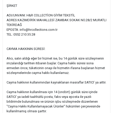
ŞİRKET
ADI/UNVANI: H&R COLLECTİON GİYİM TEKSTİL
ADRES:KAZIMDİRİK MAHALLESİ ZAMBAK SOKAK NO.28/2 MURATLI
TEKİRDAĞ
EPOSTA:
info@hrcollections.com.tr
TEL: 0552 210 35 28
CAYMA HAKKININ SÜRESİ:
Alıcı, satın aldığı eğer bir hizmet ise, bu 14 günlük süre sözleşmenin
imzalandığı tarihten itibaren başlar. Cayma hakkı süresi sona
ermeden önce, tüketicinin onayı ile hizmetin ifasına başlanan hizmet
sözleşmelerinde cayma hakkı kullanılamaz.
Cayma hakkının kullanımından kaynaklanan masraflar SATICI’ ya aittir.
Cayma hakkının kullanılması için 14 (ondört) günlük süre içinde
SATICI' ya iadeli taahhütlü posta, faks veya eposta ile yazılı
bildirimde bulunulması ve ürünün işbu sözleşmede düzenlenen
"Cayma Hakkı Kullanılamayacak Ürünler" hükümleri çerçevesinde
kullanılmamış olması şarttır.