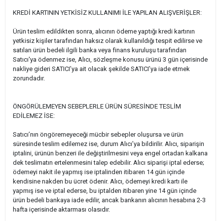
KREDİ KARTININ YETKİSİZ KULLANIMI İLE YAPILAN ALIŞVERİŞLER:
Ürün teslim edildikten sonra, alıcının ödeme yaptığı kredi kartının
yetkisiz kişiler tarafından haksız olarak kullanıldığı tespit edilirse ve
satılan ürün bedeli ilgili banka veya finans kuruluşu tarafından
Satıcı'ya ödenmez ise, Alıcı, sözleşme konusu ürünü 3 gün içerisinde
nakliye gideri SATICI’ya ait olacak şekilde SATICI’ya iade etmek
zorundadır.
ÖNGÖRÜLEMEYEN SEBEPLERLE ÜRÜN SÜRESİNDE TESLİM
EDİLEMEZ İSE:
Satıcı’nın öngöremeyeceği mücbir sebepler oluşursa ve ürün
süresinde teslim edilemez ise, durum Alıcı’ya bildirilir. Alıcı, siparişin
iptalini, ürünün benzeri ile değiştirilmesini veya engel ortadan kalkana
dek teslimatın ertelenmesini talep edebilir. Alıcı siparişi iptal ederse;
ödemeyi nakit ile yapmış ise iptalinden itibaren 14 gün içinde
kendisine nakden bu ücret ödenir. Alıcı, ödemeyi kredi kartı ile
yapmış ise ve iptal ederse, bu iptalden itibaren yine 14 gün içinde
ürün bedeli bankaya iade edilir, ancak bankanın alıcının hesabına 2-3
hafta içerisinde aktarması olasıdır.