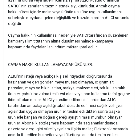
azalma olursa veya iade imkânsızlaşırsa ALICI kusuru oranında
SATICI’ nın zararlarını tazmin etmekle yükümlüdür. Ancak cayma
hakkı süresi içinde malın veya ürünün usulüne uygun kullanılması
sebebiyle meydana gelen değişiklik ve bozulmalardan ALICI sorumlu
değildir.
Cayma hakkının kullanılması nedeniyle SATICI tarafından düzenlenen
kampanya limit tutarının altına düşülmesi halinde kampanya
kapsamında faydalanılan indirim miktarı iptal edilir.
CAYMA HAKKI KULLANILAMAYACAK ÜRÜNLER:
ALICI’nın isteği veya açıkça kişisel ihtiyaçları doğrultusunda
hazırlanan ve geri gönderilmeye müsait olmayan, iç giyim alt
parçaları, mayo ve bikini altları, makyaj malzemeleri, tek kullanımlık
ürünler, çabuk bozulma tehlikesi olan veya son kullanma tarihi geçme
ihtimali olan mallar, ALICI’ya teslim edilmesinin ardından ALICI
tarafından ambalajı açıldığı takdirde iade edilmesi sağlık ve hijyen
açısından uygun olmayan ürünler, teslim edildikten sonra başka
ürünlerle karışan ve doğası gereği ayrıştırılması mümkün olmayan
ürünler, Abonelik sözleşmesi kapsamında sağlananlar dışında,
gazete ve dergi gibi süreli yayınlara ilişkin mallar, Elektronik ortamda
anında ifa edilen hizmetler veya tüketiciye anında teslim edilen