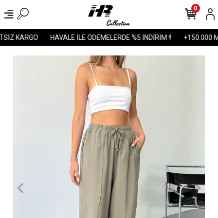
0
İZ KARGO
HAVALE İLE ÖDEMELERDE %5 İNDİRİM !!
+150.000 MU