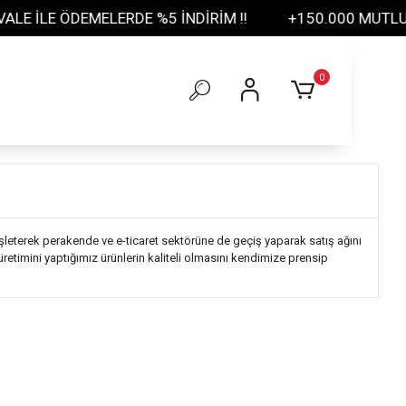
E İLE ÖDEMELERDE %5 İNDİRİM !!
+150.000 MUTLU M
0
işleterek perakende ve e-ticaret sektörüne de geçiş yaparak satış ağını
etimini yaptığımız ürünlerin kaliteli olmasını kendimize prensip