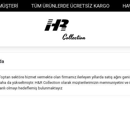
ŞTERİ
TÜM ÜRÜNLERDE ÜCRETSİZ KARGO
HAVAL
da
Toptan sektöre hizmet vermekte olan firmamız ilerleyen yıllarda satış ağını gen
ha da yükseltmiştir. H&R Collection olarak müşterilerimizin memnuniyetini ve ür
arılı olmayı hedeflemiş bulunmaktayız