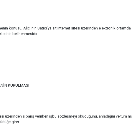
in konusu, Alıcı’nın Satıcı’ya ait internet sitesi üzerinden elektronik ortamda si
lerinin belirlenmesidir.
ENİN KURULMASI
tesi üzerinden sipariş verirken işbu sözleşmeyi okuduğunu, anladığını ve tüm ma
rlüğe girer.