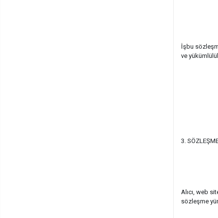
İşbu sözleşmen
ve yükümlülük
3. SÖZLEŞM
Alıcı, web si
sözleşme yürü