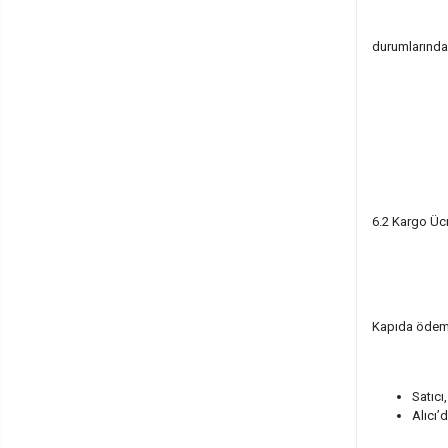
durumlarında
6.2 Kargo Ücr
Kapıda ödeme 
Satıcı
Alıcı’