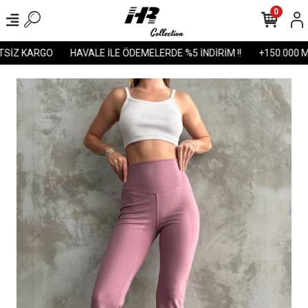
0
İZ KARGO
HAVALE İLE ÖDEMELERDE %5 İNDİRİM !!
+150.000 MU