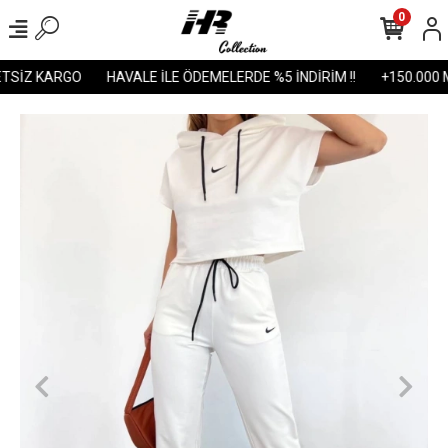
0
SİZ KARGO
HAVALE İLE ÖDEMELERDE %5 İNDİRİM !!
+150.000 M